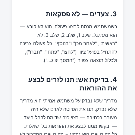
3. צעדים — לא פסקאות
כשמשתמש מנסה לבצע פעולה, הוא לא קורא —
הוא
מסתכל
. שלב 1, שלב 2, שלב 3. לא
"ראשית", "לאחר מכן" ו"בנוסף". כל פעולה צריכה
להתחיל בפועל ציווי ("לחצו", "פתחו", "חברו"),
ולכלול תוצאה צפויה ("המסך יציג…").
4. בדיקת אש: תנו לזרים לבצע
את ההוראות
מדריך שלא נבדק על משתמש אמיתי הוא מדריך
שלא נבדק. תנו את הטיוטה לאדם שלא היה
מעורב בכתיבה — רצוי כזה שדומה לקהל היעד
— ובקשו ממנו לבצע את ההוראות בלי שאלות.
כל מקום שבו הוא נתקע = מקום שבו המדריך לא